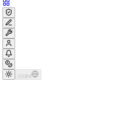
🇺🇸
EN