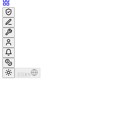
🇪🇸
ES