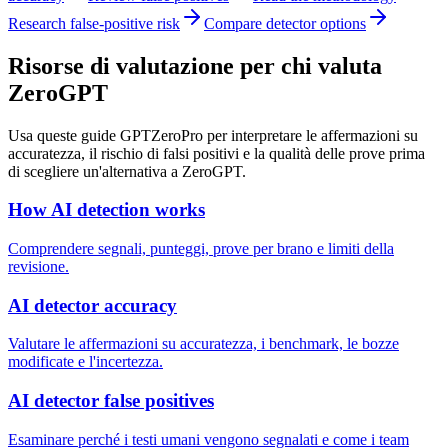
Research false-positive risk
Compare detector options
Risorse di valutazione per chi valuta
ZeroGPT
Usa queste guide GPTZeroPro per interpretare le affermazioni su
accuratezza, il rischio di falsi positivi e la qualità delle prove prima
di scegliere un'alternativa a ZeroGPT.
How AI detection works
Comprendere segnali, punteggi, prove per brano e limiti della
revisione.
AI detector accuracy
Valutare le affermazioni su accuratezza, i benchmark, le bozze
modificate e l'incertezza.
AI detector false positives
Esaminare perché i testi umani vengono segnalati e come i team