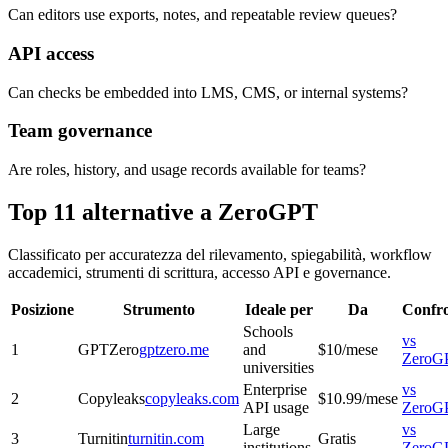
Can editors use exports, notes, and repeatable review queues?
API access
Can checks be embedded into LMS, CMS, or internal systems?
Team governance
Are roles, history, and usage records available for teams?
Top 11 alternative a ZeroGPT
Classificato per accuratezza del rilevamento, spiegabilità, workflow
accademici, strumenti di scrittura, accesso API e governance.
Posizione
Strumento
Ideale per
Da
Confr
Schools
vs
1
GPTZero
gptzero.me
and
$10/mese
ZeroG
universities
Enterprise
vs
2
Copyleaks
copyleaks.com
$10.99/mese
API usage
ZeroG
Large
vs
3
Turnitin
turnitin.com
Gratis
institutions
ZeroG