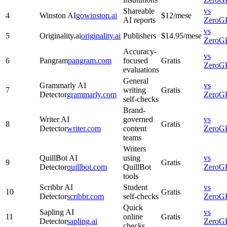
Shareable
vs
4
Winston AI
gowinston.ai
$12/mese
AI reports
ZeroG
vs
5
Originality.ai
originality.ai
Publishers
$14.95/mese
ZeroG
Accuracy-
vs
6
Pangram
pangram.com
focused
Gratis
ZeroG
evaluations
General
Grammarly AI
vs
7
writing
Gratis
Detector
grammarly.com
ZeroG
self-checks
Brand-
Writer AI
governed
vs
8
Gratis
Detector
writer.com
content
ZeroG
teams
Writers
QuillBot AI
using
vs
9
Gratis
Detector
quillbot.com
QuillBot
ZeroG
tools
Scribbr AI
Student
vs
10
Gratis
Detector
scribbr.com
self-checks
ZeroG
Quick
Sapling AI
vs
11
online
Gratis
Detector
sapling.ai
ZeroG
checks