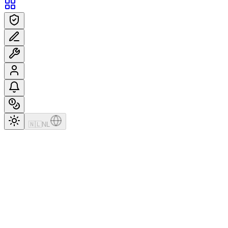
🇳🇱
NL