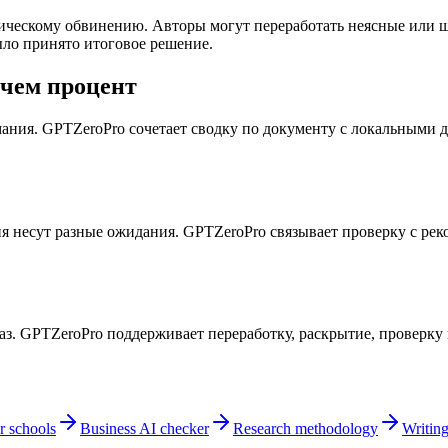
атическому обвинению. Авторы могут переработать неясные или
ыло принято итоговое решение.
 чем процент
мания. GPTZeroPro сочетает сводку по документу с локальными д
ия несут разные ожидания. GPTZeroPro связывает проверку с ре
аз. GPTZeroPro поддерживает переработку, раскрытие, проверку
r schools
Business AI checker
Research methodology
Writing