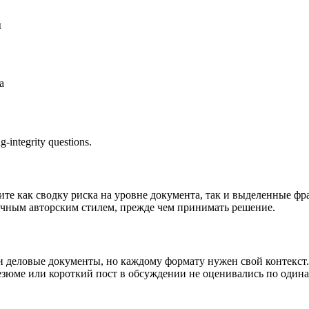
ы
а
g-integrity questions.
чите как сводку риска на уровне документа, так и выделенные 
чным авторским стилем, прежде чем принимать решение.
и и деловые документы, но каждому формату нужен свой контекс
езюме или короткий пост в обсуждении не оценивались по оди