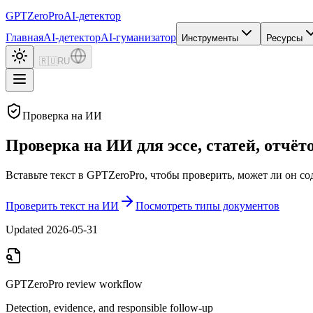
GPTZero
Pro
AI-детектор
Главная
AI-детектор
AI-гуманизатор
Инструменты
Ресурсы
🇷🇺
RU
Проверка на ИИ
Проверка на ИИ для эссе, статей, отчё
Вставьте текст в GPTZeroPro, чтобы проверить, может ли он с
Проверить текст на ИИ
Посмотреть типы документов
Updated
2026-05-31
GPTZeroPro review workflow
Detection, evidence, and responsible follow-up