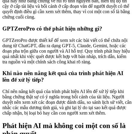
quả này như bằng chứng về rủi ro tính nguyên bản, hiển thị độ tin
cậy ở cấp tài liệu và bối cảnh ở cấp đoạn văn để người duyệt có thể
quyết định điều gì cần xem xét thêm, thay vì coi một con số là bằng
chứng cuối cùng.
GPTZeroPro có thể phát hiện những gì?
GPTZeroPro được thiết kế để xem xét các bài viết có thể chứa nội
dung từ ChatGPT, đầu ra dạng GPT-5, Claude, Gemini, hoặc các
đoạn pha trộn giữa con người và AI hỗ trợ. Quy trình phát huy hiệu
quả nhất khi việc quét được kết hợp với bản nháp, trích dẫn, kiểm
tra nguồn và một chính sách công khai rõ ràng.
Khi nào nên nâng kết quả của trình phát hiện AI
lên để xử lý tiếp?
Chỉ nên nâng kết quả của trình phát hiện AI lên để xử lý tiếp khi
bằng chứng thật sự có ý nghĩa trong bối cảnh của tài liệu. Người
duyệt nên xem xét các đoạn được đánh dấu, so sánh lịch sử viết, cân
nhắc các mẫu dương tính giả, và ghi lại lý do tại sao kết quả được
chấp nhận, bị loại bỏ hay cần con người xem xét thêm.
Phát hiện AI mà không coi một con số là
phán quyết