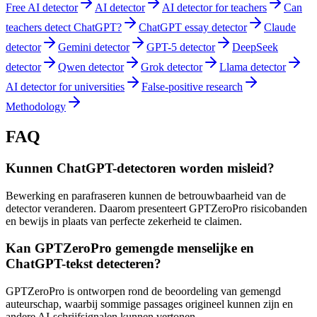
Free AI detector
AI detector
AI detector for teachers
Can
teachers detect ChatGPT?
ChatGPT essay detector
Claude
detector
Gemini detector
GPT-5 detector
DeepSeek
detector
Qwen detector
Grok detector
Llama detector
AI detector for universities
False-positive research
Methodology
FAQ
Kunnen ChatGPT-detectoren worden misleid?
Bewerking en parafraseren kunnen de betrouwbaarheid van de
detector veranderen. Daarom presenteert GPTZeroPro risicobanden
en bewijs in plaats van perfecte zekerheid te claimen.
Kan GPTZeroPro gemengde menselijke en
ChatGPT-tekst detecteren?
GPTZeroPro is ontworpen rond de beoordeling van gemengd
auteurschap, waarbij sommige passages origineel kunnen zijn en
andere AI-schrijfsignalen kunnen vertonen.