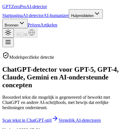
GPTZero
Pro
AI-detector
Startpagina
AI-detector
AI-humanizer
Hulpmiddelen
Prijzen
Artikelen
Bronnen
🇳🇱
NL
Modelspecifieke detectie
ChatGPT-detector voor GPT-5, GPT-4,
Claude, Gemini en AI-ondersteunde
concepten
Beoordeel tekst die mogelijk is gegenereerd of bewerkt met
ChatGPT en andere AI-schrijftools, met bewijs dat eerlijke
beslissingen ondersteunt.
Scan tekst in ChatGPT-stijl
Vergelijk AI-detectoren