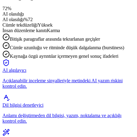
72%
AI olasılığı
AI olasılığı
%72
Cümle tekdüzeliği
Yüksek
İnsan düzenleme kanıtı
Karma
Bitişik paragraflar arasında tekrarlanan geçişler
Cümle uzunluğu ve ritminde düşük dalgalanma (burstiness)
Kaynağa özgü ayrıntılar içermeyen genel sonuç ifadeleri
AI algılayıcı
Açıklanabilir inceleme sinyalleriyle metindeki AI yazım riskini
kontrol edin.
Dil bilgisi denetleyici
Anlamı değiştirmeden dil bilgisi, yazım, noktalama ve açıklığı
kontrol edin.