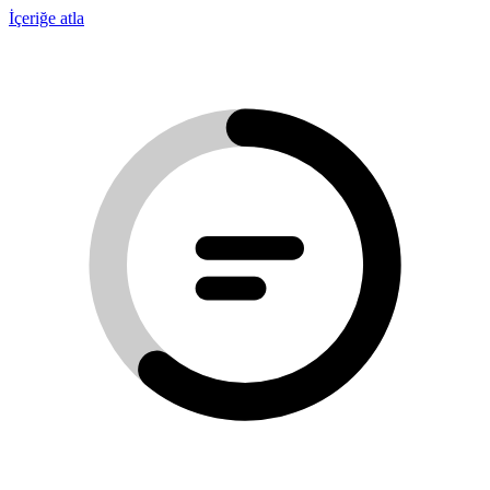
İçeriğe atla