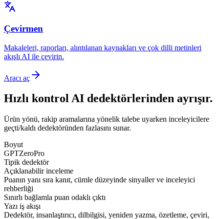
Çevirmen
Makaleleri, raporları, alıntılanan kaynakları ve çok dilli metinleri
akışlı AI ile çevirin.
Aracı aç
Hızlı kontrol AI dedektörlerinden ayrışır.
Ürün yönü, rakip aramalarına yönelik talebe uyarken inceleyicilere
geçti/kaldı dedektöründen fazlasını sunar.
Boyut
GPTZeroPro
Tipik dedektör
Açıklanabilir inceleme
Puanın yanı sıra kanıt, cümle düzeyinde sinyaller ve inceleyici
rehberliği
Sınırlı bağlamla puan odaklı çıktı
Yazı iş akışı
Dedektör, insanlaştırıcı, dilbilgisi, yeniden yazma, özetleme, çeviri,