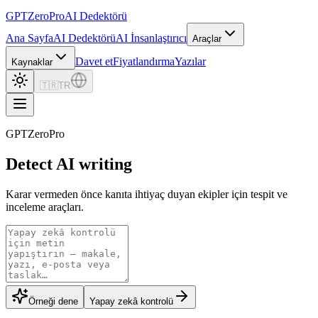
GPTZero
Pro
AI Dedektörü
Ana Sayfa
AI Dedektörü
AI İnsanlaştırıcı
Araçlar
Davet et
Fiyatlandırma
Yazılar
Kaynaklar
🇹🇷
TR
GPTZeroPro
Detect AI writing
Karar vermeden önce kanıta ihtiyaç duyan ekipler için tespit ve
inceleme araçları.
Örneği dene
Yapay zekâ kontrolü