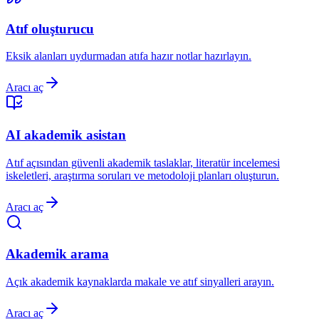
Atıf oluşturucu
Eksik alanları uydurmadan atıfa hazır notlar hazırlayın.
Aracı aç
AI akademik asistan
Atıf açısından güvenli akademik taslaklar, literatür incelemesi
iskeletleri, araştırma soruları ve metodoloji planları oluşturun.
Aracı aç
Akademik arama
Açık akademik kaynaklarda makale ve atıf sinyalleri arayın.
Aracı aç