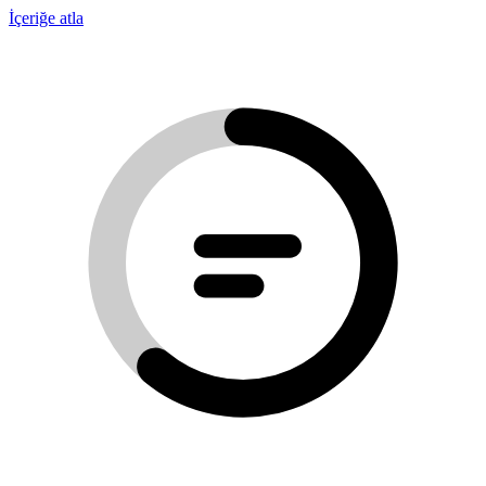
İçeriğe atla