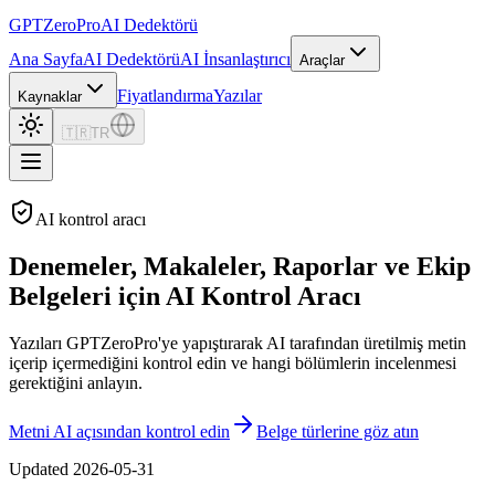
GPTZero
Pro
AI Dedektörü
Ana Sayfa
AI Dedektörü
AI İnsanlaştırıcı
Araçlar
Fiyatlandırma
Yazılar
Kaynaklar
🇹🇷
TR
AI kontrol aracı
Denemeler, Makaleler, Raporlar ve Ekip
Belgeleri için AI Kontrol Aracı
Yazıları GPTZeroPro'ye yapıştırarak AI tarafından üretilmiş metin
içerip içermediğini kontrol edin ve hangi bölümlerin incelenmesi
gerektiğini anlayın.
Metni AI açısından kontrol edin
Belge türlerine göz atın
Updated
2026-05-31